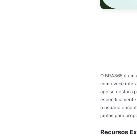
O BRA365 é um ap
como você inter
app se destaca p
especificamente 
o usuário encont
juntas para prop
Recursos Ex