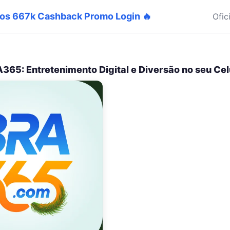
iros 667k Cashback Promo Login 🔥
Ofic
365: Entretenimento Digital e Diversão no seu Cel