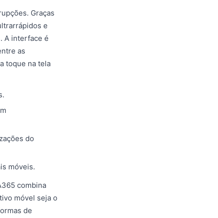
rrupções. Graças
ltrarrápidos e
 A interface é
entre as
a toque na tela
s.
em
izações do
is móveis.
RA365 combina
ivo móvel seja o
 formas de