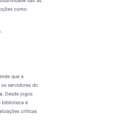
odutividade são as
 opções como:
.
ende que a
, os servidores do
a. Desde jogos
 biblioteca é
lizações críticas