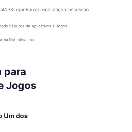
ial
APK
Login
Baixar
Localização
Discussão
loads Seguros de Aplicativos e Jogos
orma Definitiva para
a para
e Jogos
ro Um dos