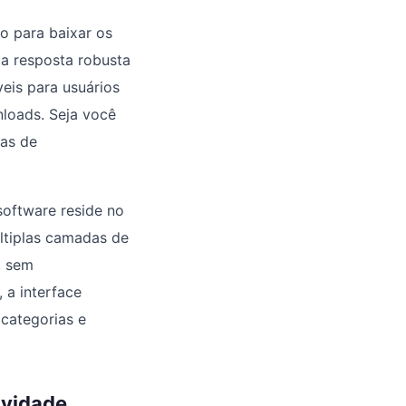
do para baixar os
 resposta robusta
eis para usuários
loads. Seja você
tas de
software reside no
ltiplas camadas de
, sem
 a interface
categorias e
ividade