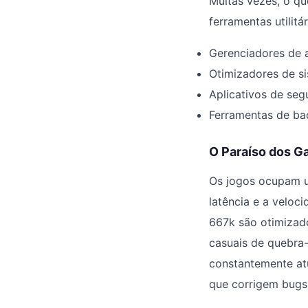
Muitas vezes, o q
ferramentas utilit
Gerenciadores de 
Otimizadores de si
Aplicativos de se
Ferramentas de ba
O Paraíso dos G
Os jogos ocupam u
latência e a veloc
667k são otimizad
casuais de quebra-
constantemente atu
que corrigem bugs