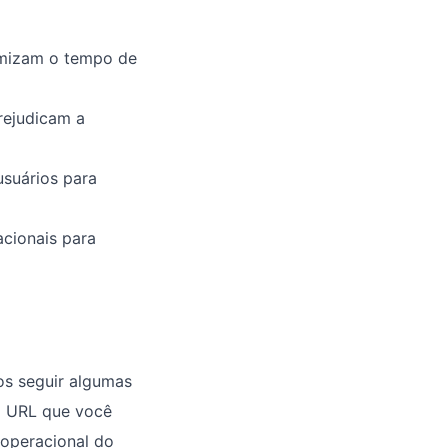
imizam o tempo de
rejudicam a
suários para
acionais para
os seguir algumas
 o URL que você
 operacional do