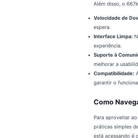
Além disso, o 667k 
Velocidade de Dow
espera.
Interface Limpa:
Na
experiência.
Suporte à Comuni
melhorar a usabili
Compatibilidade:
A
garantir o funcion
Como Navegar
Para aproveitar a
práticas simples d
está acessando é 