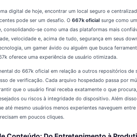
ma digital de hoje, encontrar um local seguro e centraliza
ecentes pode ser um desafio. O
667k oficial
surge como uma
e, consolidando-se como uma das plataformas mais confiáv
ade, velocidade e, acima de tudo, segurança em seus down
tecnologia, um gamer ávido ou alguém que busca ferramen
67k oferece uma experiência de usuário otimizada.
ental do 667k oficial em relação a outros repositórios de 
esso de verificação. Cada arquivo hospedado passa por mú
antir que o usuário final receba exatamente o que procura
ejados ou riscos à integridade do dispositivo. Além disso,
que até mesmo usuários menos experientes naveguem entre 
recisam em poucos cliques.
de Conteúdo: Do Entretenimento à Produt