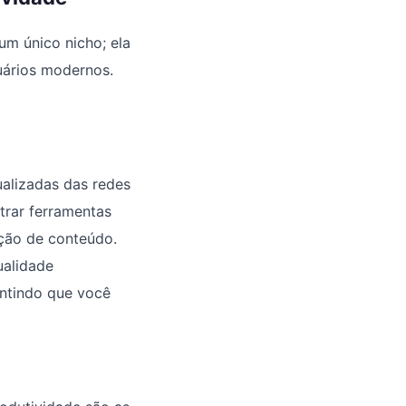
 um único nicho; ela
uários modernos.
alizadas das redes
trar ferramentas
ção de conteúdo.
ualidade
antindo que você