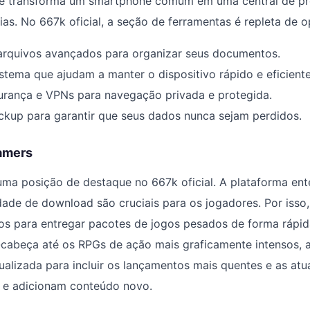
ue transforma um smartphone comum em uma central de pr
árias. No 667k oficial, a seção de ferramentas é repleta de
arquivos avançados para organizar seus documentos.
stema que ajudam a manter o dispositivo rápido e eficiente
gurança e VPNs para navegação privada e protegida.
ckup para garantir que seus dados nunca sejam perdidos.
amers
ma posição de destaque no 667k oficial. A plataforma ent
idade de download são cruciais para os jogadores. Por isso
os para entregar pacotes de jogos pesados de forma rápid
cabeça até os RPGs de ação mais graficamente intensos, a
alizada para incluir os lançamentos mais quentes e as atua
 e adicionam conteúdo novo.